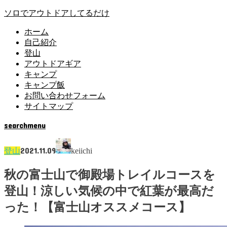
ソロでアウトドアしてるだけ
ホーム
自己紹介
登山
アウトドアギア
キャンプ
キャンプ飯
お問い合わせフォーム
サイトマップ
search
menu
2021.11.09
登山
keiichi
秋の富士山で御殿場トレイルコースを
登山！涼しい気候の中で紅葉が最高だ
った！【富士山オススメコース】