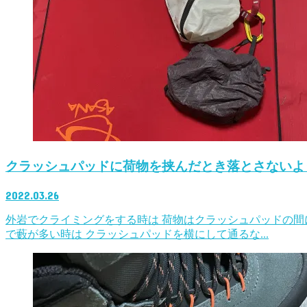
クラッシュパッドに荷物を挟んだとき落とさないよ
2022.03.26
外岩でクライミングをする時は 荷物はクラッシュパッドの間
で藪が多い時は クラッシュパッドを横にして通るな...