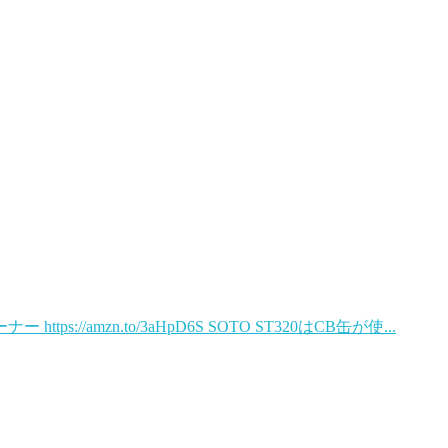
amzn.to/3aHpD6S SOTO ST320はCB缶が使...