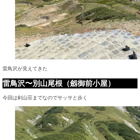
雷鳥沢が見えてきた
雷鳥沢〜別山尾根（劔御前小屋）
今回は剣山荘までなのでサッサと歩く