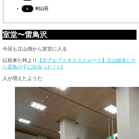
剣山荘
4.
室堂〜雷鳥沢
今回も立山側から室堂に入る
以前来た時より
【北アルプスオススメルート】立山縦走した
ら雷鳥の子に出会った！1/2
人が増えたようだ