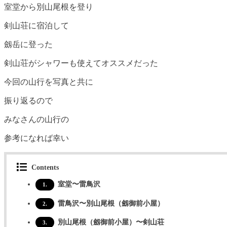
室堂から別山尾根を登り
剣山荘に宿泊して
劔岳に登った
剣山荘がシャワーも使えてオススメだった
今回の山行を写真と共に
振り返るので
みなさんの山行の
参考になれば幸い
Contents
室堂〜雷鳥沢
1.
雷鳥沢〜別山尾根（劔御前小屋）
2.
別山尾根（劔御前小屋）〜剣山荘
3.