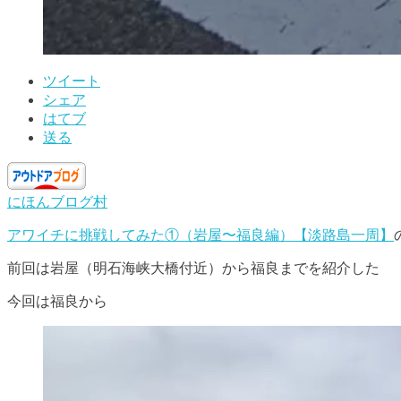
ツイート
シェア
はてブ
送る
にほんブログ村
アワイチに挑戦してみた①（岩屋〜福良編）【淡路島一周】
前回は岩屋（明石海峡大橋付近）から福良までを紹介した
今回は福良から