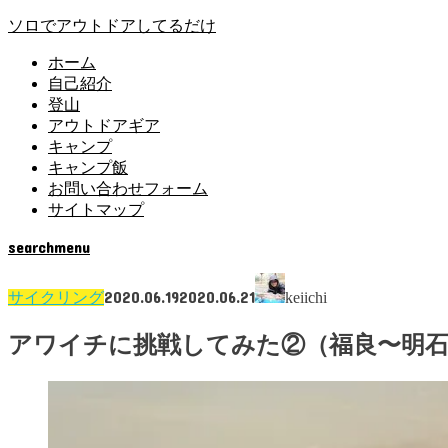
ソロでアウトドアしてるだけ
ホーム
自己紹介
登山
アウトドアギア
キャンプ
キャンプ飯
お問い合わせフォーム
サイトマップ
search
menu
2020.06.19
2020.06.21
サイクリング
keiichi
アワイチに挑戦してみた②（福良〜明石